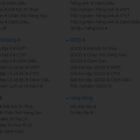
 8 Cánh Diều
Tiếng Anh 8 Cánh Diều
n 8 Kết Nối Tri Thức
Trắc nghiệm Tiếng Anh 8 KNTT
n 8 Chân Trời Sáng Tạo
Trắc nghiệm Tiếng Anh 8 CTST
n 8 Cánh Diều
Trắc nghiệm Tiếng Anh 8 Cánh Diều
u 8
Tài liệu Tiếng Anh 8
và Địa lý 8
GDCD 8
& Địa lí 8 KNTT
GDCD 8 Kết Nối Tri Thức
& Địa lí 8 CTST
GDCD 8 Chân Trời Sáng Tạo
& Địa lí 8 Cánh Diều
GDCD 8 Cánh Diều
 tập LS và ĐL 8 KNTT
Giải bài tập GDCD 8 KNTT
 tập LS và ĐL 8 CTST
Giải bài tập GDCD 8 CTST
 tập LS và ĐL 8 Cánh Diều
Giải bài tập GDCD 8 Cánh Diều
iệm Lịch sử và Địa lí 8
Trắc nghiệm GDCD 8
 8
Cộng đồng
8 Kết Nối Tri Thức
Hỏi đáp lớp 8
 8 Chân Trời Sáng Tạo
Tư liệu lớp 8
hiệm Tin học 8
 tập Tin học 8 CD
 8 Cánh Diều