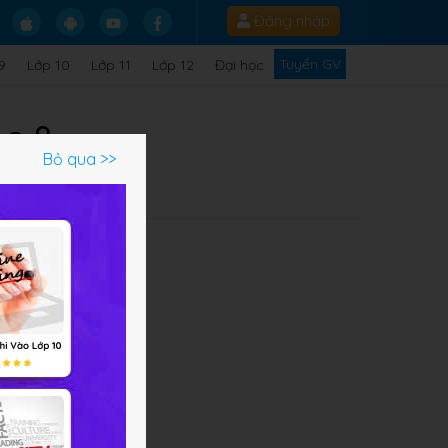
Đăng nhập
Tuyển GV
9
Lớp 10
Lớp 11
Lớp 12
Đại học
ọc 8
Bỏ qua >>