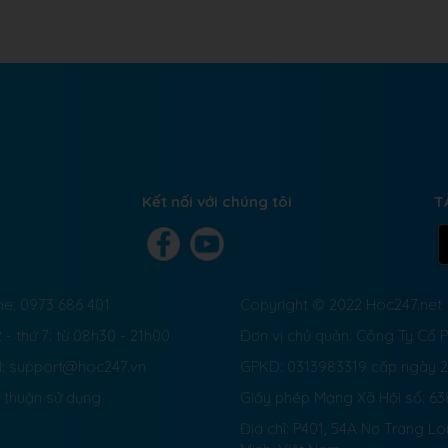
Kết nối với chúng tôi
T
ne: 0973 686 401
Copyright © 2022 Hoc247.net
 - thứ 7: từ 08h30 - 21h00
Đơn vị chủ quản: Công Ty Cổ
l: support@hoc247.vn
GPKD: 0313983319 cấp ngày 
 thuận sử dụng
Giấy phép Mạng Xã Hội số:
63
Địa chỉ: P401, 54A Nơ Trang L