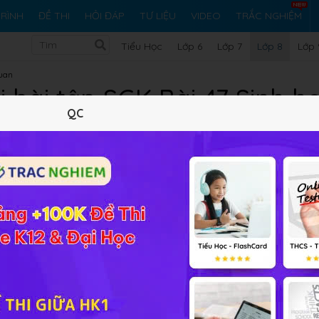
RÌNH
ĐỀ THI
HỎI ĐÁP
TƯ LIỆU
VIDEO
TRẮC NGHIỆM
Tiểu Học
Lớp 6
Lớp 7
Lớp 8
Lớp 
uan
i bài tập SGK Bài 47 Sinh h
QC
Lý thuyết
10
Trắc nghiệm
2
BT SGK
229
FAQ