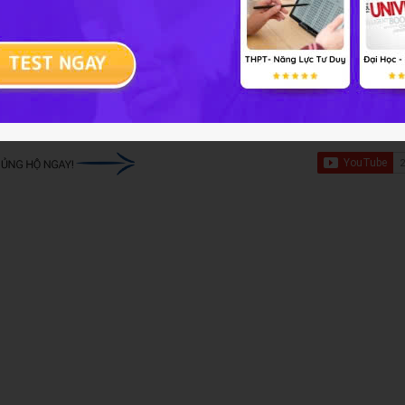
i, chứng tỏ sự tiến hóa của người so với động vật khác lớp t
iải bài tập Sinh học 8 Bài 47