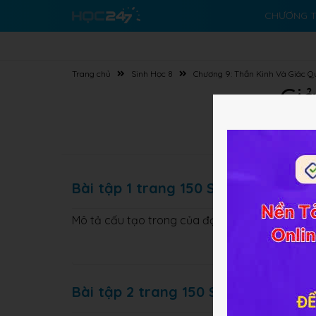
CHƯƠNG T
Trang chủ
Sinh Học 8
Chương 9: Thần Kinh Và Giác Q
Giả
Bài tập 1 trang 150 SGK Sinh học 8
Mô tả cấu tạo trong của đại não.
Bài tập 2 trang 150 SGK Sinh học 8