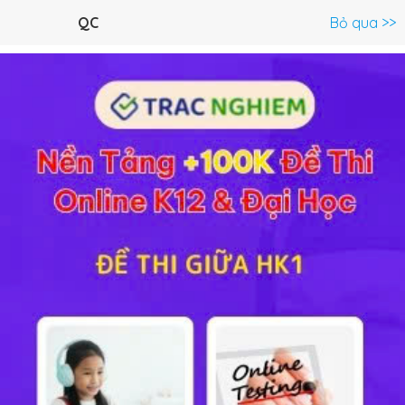
Menu
QC
Bỏ qua >>
C.Trình lớp 8 >
Ngữ Văn 8
Toán 8
Lịch sử và Địa lí 8
Tiế
Ôn tập về luận điểm - Ngữ văn 8
Lý thuyết
Soạn bài
24
FAQ
Qua bài học giúp các em
nắm rõ hơn khái niệm luận
điểm
và thấy rõ mối quan hệ giữa luận điểm với vấn đề
nghị luận và giữa các luận điểm với nhau trong một bài
văn nghị luận.