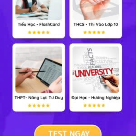
1. Tóm tắt bài
1.1. Khái niệm luận điểm
1.2. Mối quan hệ giữa luận điểm với vấn đề cần giải
quyết trong bài văn nghị luận
1.3. Mối quan hệ giữa các luận điểm trong bài văn nghị
luận
1.4. Ghi nhớ
2. Soạn bài Ôn tập về luận điểm
3. Hỏi đáp Bài Ôn tập về luận điểm Ngữ văn 8