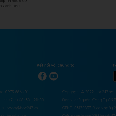
 tập Tin học 8 CD
 8 Cánh Diều
Kết nối với chúng tôi
T
ne: 0973 686 401
Copyright © 2022 Hoc247.net
 - thứ 7: từ 08h30 - 21h00
Đơn vị chủ quản: Công Ty Cổ
l: support@hoc247.vn
GPKD: 0313983319 cấp ngày 
 thuận sử dụng
Giấy phép Mạng Xã Hội số:
63