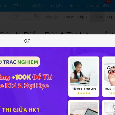
RÌNH
ĐỀ THI
HỎI ĐÁP
TƯ LIỆU
VIDEO
TRẮC NGHIỆM
Tiểu Học
Lớp 6
Lớp 7
Lớp 8
Lớp 
 Cánh Diều Bài 1 Tự hào về 
QC
Việt Nam
Lý thuyết
0
BT SGK
0
FAQ
Bài 1
Tự hào về truyền thống dân tộc Việt Nam
giúp các em
học tập hiệu quả hơn.
hật câu hỏi và gợi ý làm bài.