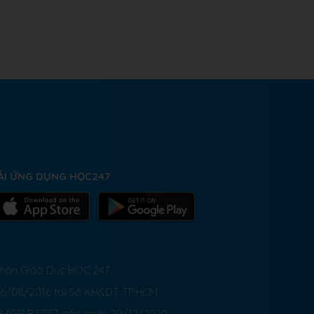
ẢI ỨNG DỤNG HỌC247
 Phần Giáo Dục HỌC 247
26/08/2016 tại Sở KH&ĐT TP.HCM
8/GP-BTTTT cấp ngày 29/12/2020