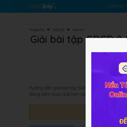
CHƯƠNG T
Trang chủ
GDCD 8
Học Kì 1
Giải bài tập GDCD 8
Hướng dẫn giải bài tập SGK
GDCD 8 Cánh Diều 
dàng nắm được bài hơn và sẽ có phương pháp 
Đang cập n