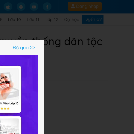
Đăng nhập
Tuyển GV
9
Lớp 10
Lớp 11
Lớp 12
Đại học
truyền thống dân tộc
Bỏ qua >>
 dễ