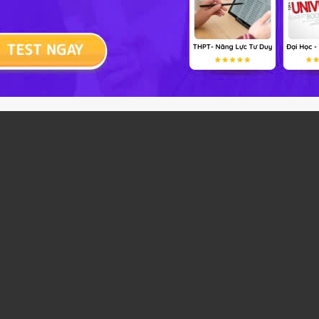
iều Bài 1
Giải bài tập GDCD 8 Cánh Diều Bài 1