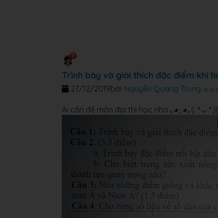
Trình bày và giải thích đặc điểm khí 
27/12/2019
bởi
Nguyễn Quang Trung
Ai cần đề môn địa thì học nha ｡◕‿◕｡(. ❛ 