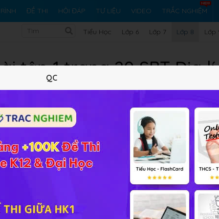
RÌNH
ĐỀ THI
HỎI ĐÁP
TƯ LIỆU
VIDEO
TRẮC NGHIỆM
Tiểu Học
Lớp 6
Lớp 7
Lớp 8
Lớp 
ài tập 1 trang 20 SBT Địa lí
QC
10 trắc nghiệm
9 bài tập SGK
97 hỏi đáp
Lý thuyết
10
Trắc nghiệm
9
BT SGK
97
FAQ
oàn thành sơ đồ dưới đây: