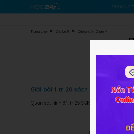
CHƯƠNG T
Trang chủ
Địa Lý 8
Chương XI: Châu Á
B
Giải bài 1 tr 20 sách BT Địa lớp 8
Quan sát hình 8.1, tr 25 SGK và dựa vào SGK h