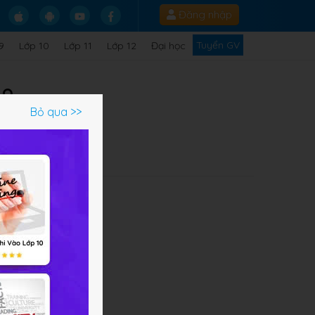
Đăng nhập
Tuyển GV
9
Lớp 10
Lớp 11
Lớp 12
Đại học
 8
Bỏ qua >>