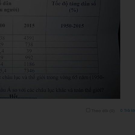
0 Trả lờ
Theo dõi (
0
)