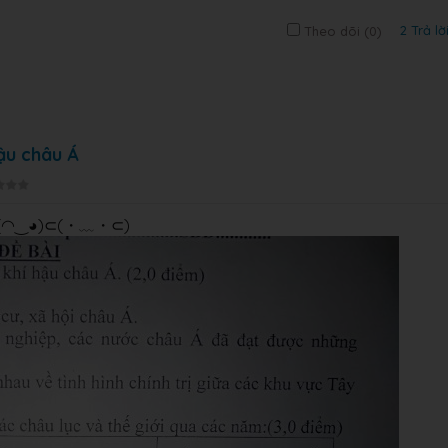
2 Trả lờ
Theo dõi (
0
)
hậu châu Á
ᴗ ❛.)(◠‿◕)⊂(・﹏・⊂)