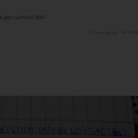
ế giới của Nhật Bản?
4 Trả lờ
Theo dõi (
0
)