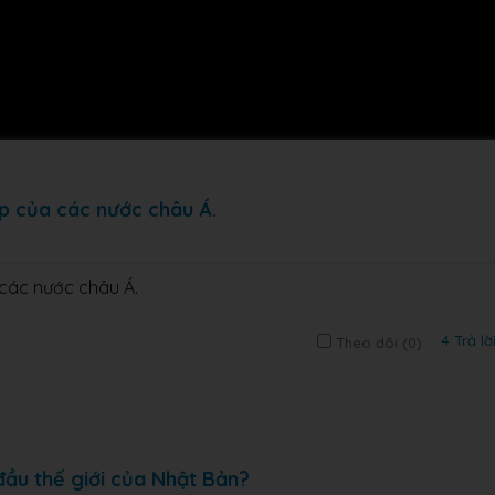
p của các nước châu Á.
các nước châu Á.
4 Trả lờ
Theo dõi (
0
)
ầu thế giới của Nhật Bản?