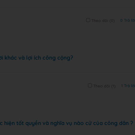
0 Trả lờ
Theo dõi (
0
)
ời khác và lợi ích công cộng?
1 Trả lờ
Theo dõi (
1
)
c hiện tốt quyền và nghĩa vụ nào cử của công dân ?