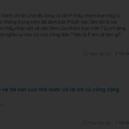
ành chỉ ăn chơi lêu lỏng có lần P thấy nhóm bạn này rủ
o thông trong xóm để đem bán P biết việc làm đó là sai
 em hãy nhận xét về việc làm của nhóm bạn trên ? Sự im lặng
và nghĩa vụ nào cử của công dân ? Nếu là P em sẽ làm gì?
2 Trả lờ
Theo dõi (
1
)
vệ tài sản của nhà nước và lợi ích củ công cộng
1 Trả lờ
Theo dõi (
0
)