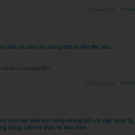
0 Trả lờ
Theo dõi (
0
)
hại đến tài sản của công dân là như thế nào
n tài sản của công dân
0 Trả lờ
Theo dõi (
0
)
à của học sinh nói riêng nhưng đối với việc quản lý,
ông cộng. Liên hệ thực tế bản thân.