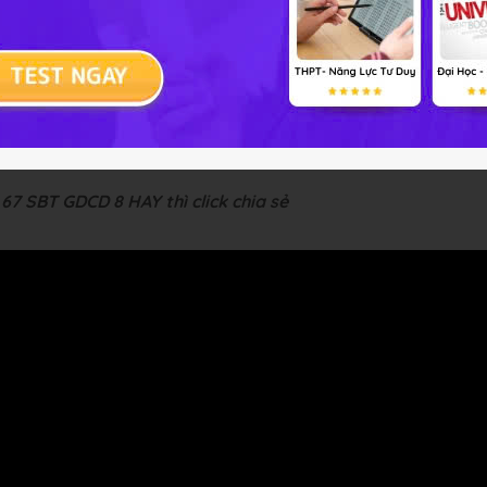
i sản nhà nước và lợi ích công cộng:
háp chế, phân loại sở hữu tài sản tài sản thuộc sở hữu toàn
t hành vi vi phạm pháp luật về sở hữu nhà nước và xã hội.
-- Mod GDCD 8 HỌC
67 SBT GDCD 8 HAY thì click chia sẻ