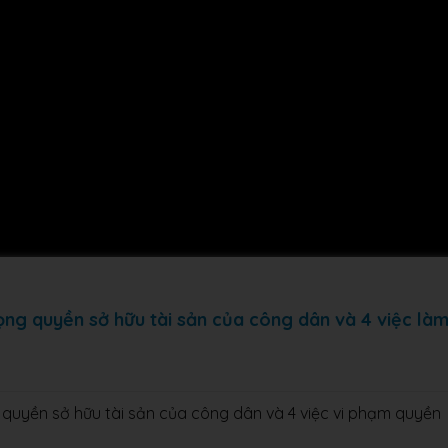
rọng quyền sở hữu tài sản của công dân và 4 việc là
g quyền sở hữu tài sản của công dân và 4 việc vi phạm quyền