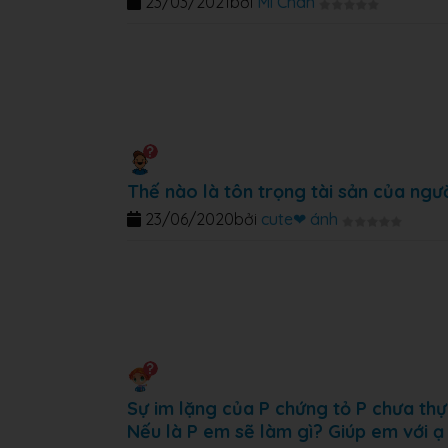
23/03/2021
bởi
Mi Chan
Thế nào là tôn trọng tài sản của ngư
23/06/2020
bởi
cute❤ ánh
Sự im lặng của P chứng tỏ P chưa thự
Nếu là P em sẽ làm gì? Giúp em với ạ