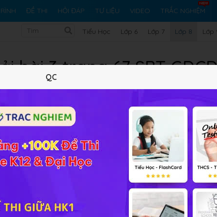
RÌNH
ĐỀ THI
HỎI ĐÁP
TƯ LIỆU
VIDEO
TRẮC NGHIỆM
Tiểu Học
Lớp 6
Lớp 7
Lớp 8
Lớp 
iải bài 3 trang 67 SBT GDCD
QC
10 trắc nghiệm
14 bài tập SGK
77 hỏi đáp
Lý thuyết
10
Trắc nghiệm
14
BT SGK
77
FAQ
i sản nhà nước và lợi ích công cộng được thể hiện như thế n
i tập GDCD 8 Bài 17