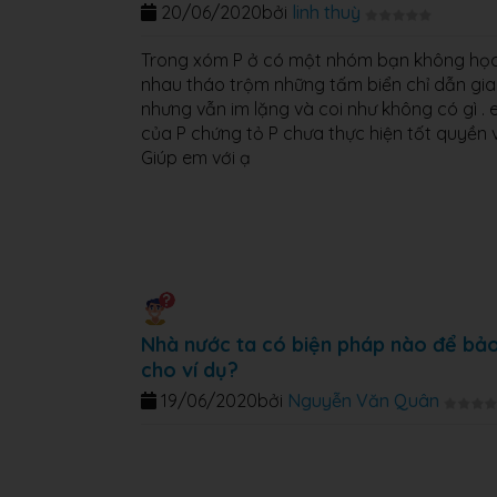
20/06/2020
bởi
linh thuỳ
Trong xóm P ở có một nhóm bạn không học h
nhau tháo trộm những tấm biển chỉ dẫn gia
nhưng vẫn im lặng và coi như không có gì .
của P chứng tỏ P chưa thực hiện tốt quyền 
Giúp em với ạ
Nhà nước ta có biện pháp nào để bảo 
cho ví dụ?
19/06/2020
bởi
Nguyễn Văn Quân