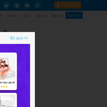
Đăng nhập
Tuyển GV
9
Lớp 10
Lớp 11
Lớp 12
Đại học
 8
Bỏ qua >>
ào?