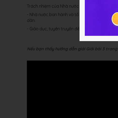
Trách nhiệm của Nhà nước trong việc bảo vệ tà
- Nhà nước ban hành và tổ chức các quy định, p
dân.
- Giáo dục, tuyên truyền để mọi người nhận biế
Nếu bạn thấy hướng dẫn giải Giải bài 3 trang 