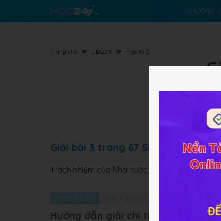
CHƯƠNG T
Trang chủ
GDCD 8
Học Kì 2
G
Giải bài 3 trang 67 SBT GDCD 8
Trách nhiệm của Nhà nước trong việc bảo vệ tà
GDCD 8 Bài 17
Trắc nghiệm GDCD 8 Bài 17
Giải bà
Hướng dẫn giải chi tiết Bài tập 3