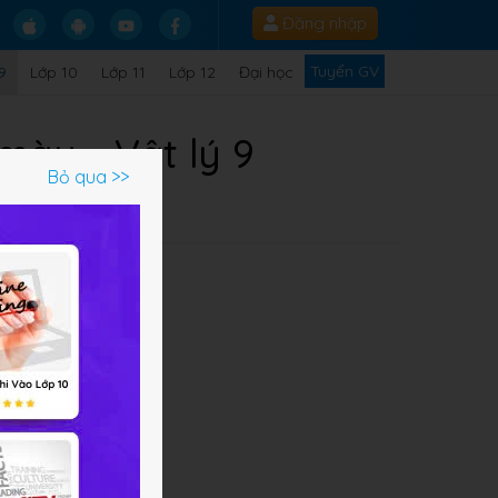
Đăng nhập
Tuyển GV
9
Lớp 10
Lớp 11
Lớp 12
Đại học
màu - Vật lý 9
Bỏ qua >>
ui
g