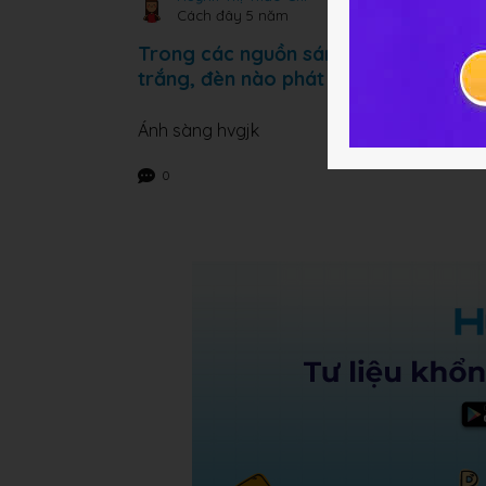
Cách đây 5 năm
Trong các nguồn sáng sau: đèn pin, đ
trắng, đèn nào phát ra sáng màu
Ánh sàng hvgjk
0