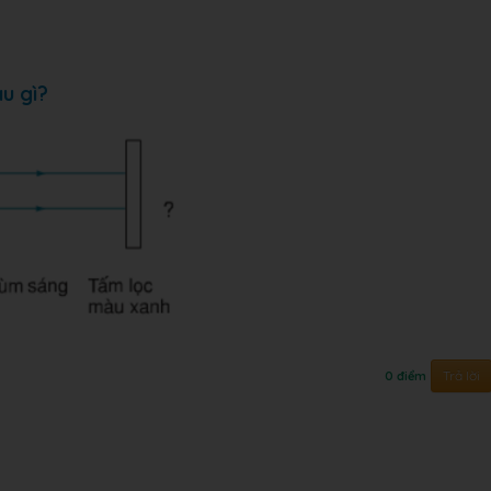
u gì?
Trả lời
0 điểm