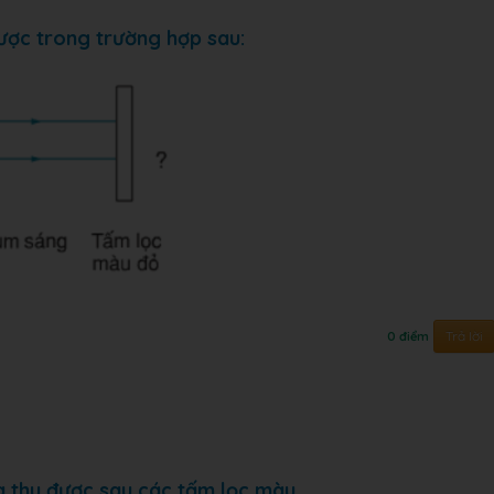
ược trong trường hợp sau:
Trả lời
0 điểm
a thu được sau các tấm lọc màu.