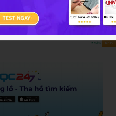
èn ống, mặt trời, đèn led đền nào phát ra ánh sáng
Trả lời
2 điểm