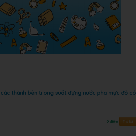
 các thành bên trong suốt đựng nước pha mực đỏ có
Trả lời
0 điểm