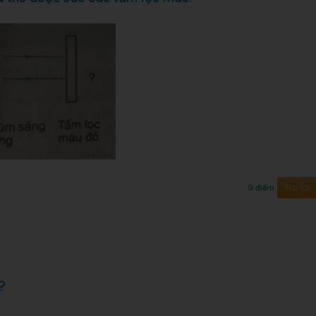
Trả lời
0 điểm
?