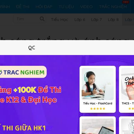
RÌNH
ĐỀ THI
HỎI ĐÁP
TƯ LIỆU
VIDEO
TRẮC NGHIỆM
Tiểu Học
Lớp 6
Lớp 7
Lớp 8
Lớp 
h sáng trắng và ánh sáng 
QC
Lý thuyết
5
Trắc nghiệm
16
BT SGK
19
FAQ
ảng
Vật lý 9 Bài 52
Ánh sáng trắng và ánh sáng màu
các em v
 Các em có thể đặt câu hỏi nằm trong phần
Bài tập SGK
,
cộn
em.
 lý thật tốt nhé!