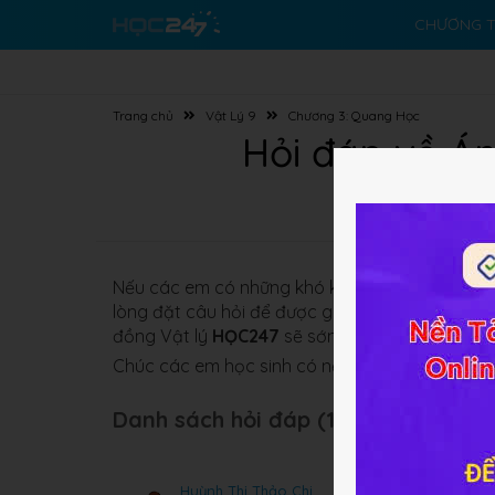
CHƯƠNG T
Trang chủ
Vật Lý 9
Chương 3: Quang Học
Hỏi đáp về Án
Nếu các em có những khó khăn nào về bài gi
lòng đặt câu hỏi để được giải đáp ở đây nhé.
đồng Vật
lý
HỌC247
sẽ sớm giải đáp cho các 
Chúc các em học sinh có nền tảng kiến thức Vật
Danh sách hỏi đáp (19 câu):
Huỳnh Thị Thảo Chi