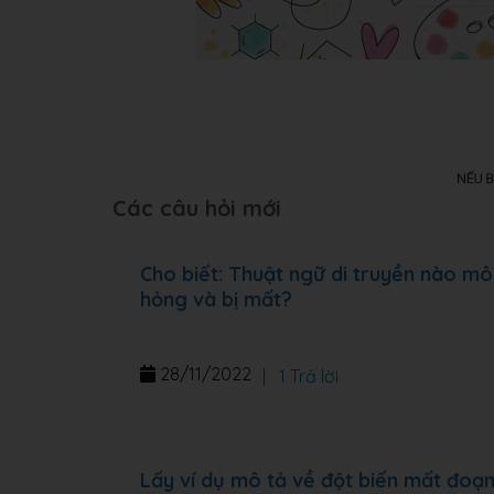
Các câu hỏi mới
Cho biết: Thuật ngữ di truyền nào mô
hỏng và bị mất?
28/11/2022
|
1 Trả lời
Lấy ví dụ mô tả về đột biến mất đoạ