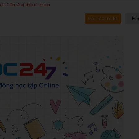
rên 5 lần sẽ bị khóa tài khoản
Gửi câu trả lời
Hủ