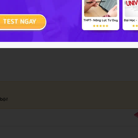
%, tương đương với 6/16. Vì vậy tỉ lệ đúng của phép lai là: 9 đ
bội!