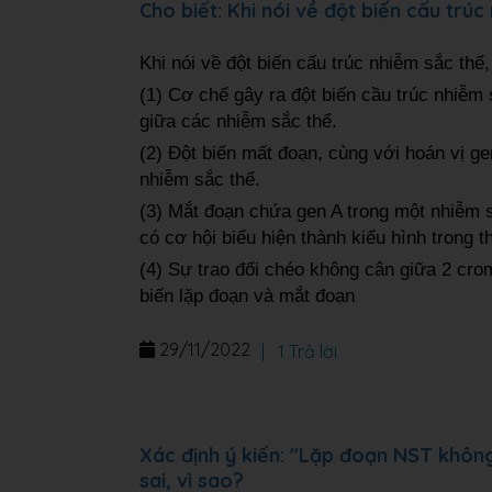
Cho biết: Khi nói về đột biến cấu trú
Khi nói về đột biến cấu trúc nhiễm sắc thể
(1) Cơ chế gây ra đột biến cầu trúc nhiễm 
giữa các nhiễm sắc thể.
(2) Đột biến mất đoạn, cùng với hoán vị gen
nhiễm sắc thể.
(3) Mắt đoạn chứa gen A trong một nhiễm 
có cơ hội biểu hiện thành kiểu hình trong t
(4) Sự trao đổi chéo không cân giữa 2 cro
biến lặp đoạn và mắt đoạn
29/11/2022
|
1 Trả lời
Xác định ý kiến: "Lặp đoạn NST không 
sai, vì sao?