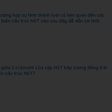
ờng hợp sự hình thành loài có liên quan đến các
t biến cấu trúc NST nào sau đây dễ dẫn tới hình
 giữa 2 crômatit của cặp NST kép tương đồng ở kì
ến cấu trúc NST?