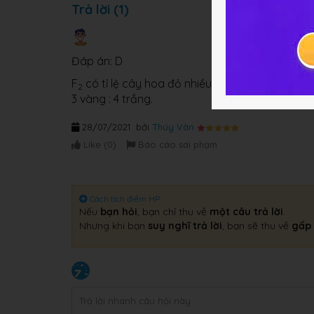
Trả lời (1)
Đáp án: D
F
có tỉ lệ cây hoa đỏ nhiều hơn hoa vàng là 37,5
2
3 vàng : 4 trắng.
28/07/2021
bởi
Thúy Vân
Like (
0
)
Báo cáo sai phạm
Cách tích điểm HP
Nếu
bạn hỏi
, bạn chỉ thu về
một câu trả lời
.
Nhưng khi bạn
suy nghĩ trả lời
, bạn sẽ thu về
gấp 