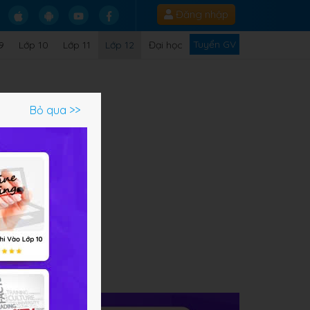
Đăng nhập
Tuyển GV
9
Lớp 10
Lớp 11
Lớp 12
Đại học
Bỏ qua >>
ạm