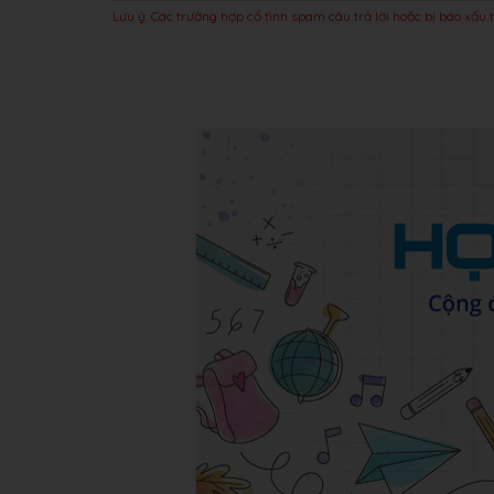
Lưu ý: Các trường hợp cố tình spam câu trả lời hoặc bị báo xấu t