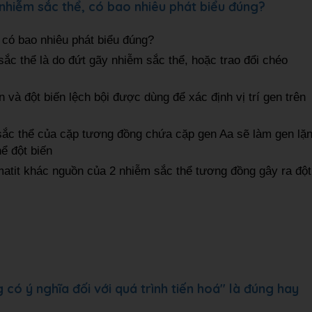
c nhiễm sắc thể, có bao nhiêu phát biểu đúng?
, có bao nhiêu phát biểu đúng?
sắc thể là do đứt gãy nhiễm sắc thể, hoặc trao đổi chéo
 và đột biến lệch bội được dùng để xác định vị trí gen trên
sắc thể của cặp tương đồng chứa cặp gen Aa sẽ làm gen lặ
hể đột biến
matit khác nguồn của 2 nhiễm sắc thể tương đồng gây ra đột
có ý nghĩa đối với quá trình tiến hoá" là đúng hay