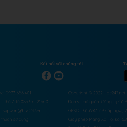
Kết nối với chúng tôi
T
ne: 0973 686 401
Copyright © 2022 Hoc247.net
 - thứ 7: từ 08h30 - 21h00
Đơn vị chủ quản: Công Ty Cổ
l: support@hoc247.vn
GPKD: 0313983319 cấp ngày 
 thuận sử dụng
Giấy phép Mạng Xã Hội số:
63