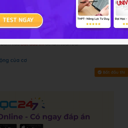
 cung cấp đáp án và lời giải
ài tập
Chủ đề :
Môn học:
Sinh 
y, bấm vào
Bắt đầu thi
để làm toàn bài
động của cơ
Bắt đầu thi