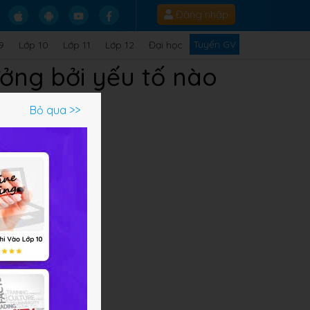
Đăng nhập
Tuyển GV
9
Lớp 10
Lớp 11
Lớp 12
Đại học
ởng bởi yếu tố nào
Bỏ qua >>