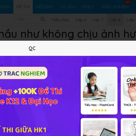
RÌNH
ĐỀ THI
HỎI ĐÁP
TƯ LIỆU
VIDEO
TRẮC NGHIỆM
Tiểu Học
Lớp 6
Lớp 7
Lớp 8
Lớp 
hầu như không chịu ảnh hư
sau đây?
QC
ng bởi yếu tố nào sau đây?