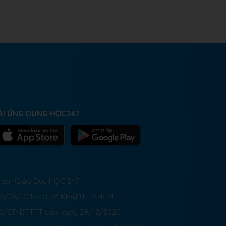
ẢI ỨNG DỤNG HỌC247
 Phần Giáo Dục HỌC 247
26/08/2016 tại Sở KH&ĐT TP.HCM
8/GP-BTTTT cấp ngày 29/12/2020