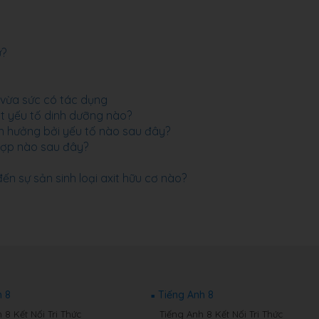
ừ?
 vừa sức có tác dụng
hụt yếu tố dinh dưỡng nào?
h hưởng bởi yếu tố nào sau đây?
 hợp nào sau đây?
đến sự sản sinh loại axit hữu cơ nào?
 8
Tiếng Anh 8
8 Kết Nối Tri Thức
Tiếng Anh 8 Kết Nối Tri Thức