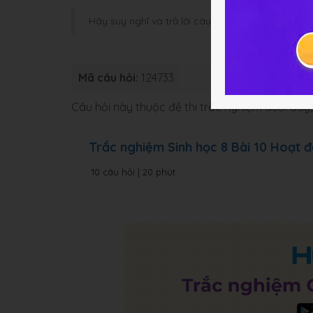
Hãy suy nghĩ và trả lời câu hỏi trước khi HOC247
Mã câu hỏi:
124733
Loại bài:
B
Câu hỏi này thuộc đề thi trắc nghiệm dưới đâ
Trắc nghiệm Sinh học 8 Bài 10 Hoạt 
10 câu hỏi | 20 phút