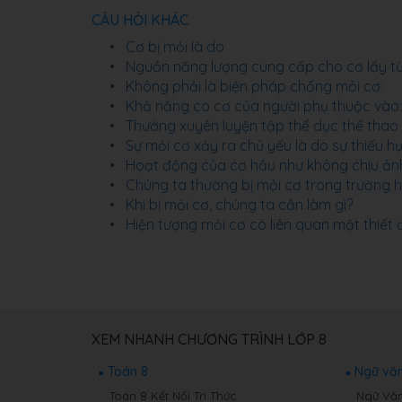
CÂU HỎI KHÁC
Cơ bị mỏi là do
Nguồn năng lượng cung cấp cho cơ lấy t
Không phải là biện pháp chống mỏi cơ:
Khả năng co cơ của người phụ thuộc vào:
Thường xuyên luyện tập thể dục thể thao
Sự mỏi cơ xảy ra chủ yếu là do sự thiếu 
Hoạt động của cơ hầu như không chịu ản
Chúng ta thường bị mỏi cơ trong trường
Khi bị mỏi cơ, chúng ta cần làm gì?
Hiện tượng mỏi cơ có liên quan mật thiết 
XEM NHANH CHƯƠNG TRÌNH LỚP 8
Toán 8
Ngữ văn
Toán 8 Kết Nối Tri Thức
Ngữ Văn 