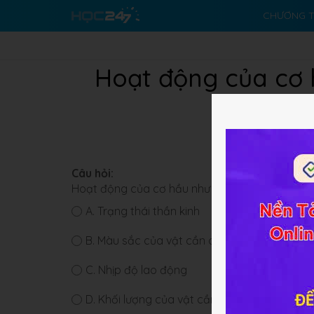
CHƯƠNG T
Hoạt động của cơ 
Câu hỏi:
Hoạt động của cơ hầu như không chịu ảnh hưở
A.
Trạng thái thần kinh
B.
Màu sắc của vật cần di chuyển
C.
Nhịp độ lao động
D.
Khối lượng của vật cần di chuyển